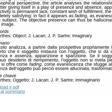
sophical perspective, the article analyses the relations
atter giving itself in a play of presence and absence, a
ctivity is permanent lack, constant wish of fulfillment, the
etely satisfying: in fact it appears as
fading
, as evanes
e subject. The objective presence can thus be hallucina
a image.
ords
rthes; Object; J. Lacan; J. P. Sartre; Imaginary
ario
icolo analizza, a partire dalla prospettiva propriamente 
rto che il soggetto instaura con l’oggetto, che si dà a
nza e assenza, apparizione e sparizione. Se il sogg
nuo desiderio di riempimento, l’oggetto non si rivela 
ti si offre come
fading
, come evanescenza che sfugge a
nza dell’oggetto può perciò essere allucinata, trasforma
e chiave
rthes; Oggetto; J. Lacan; J. P. Sartre; Immaginario
oad il pdf
 al sommario