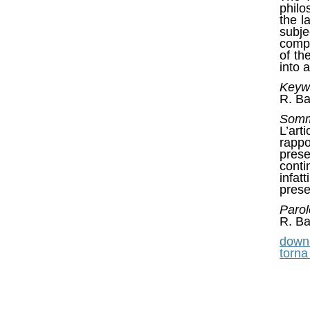
philo
the l
subje
compl
of th
into 
Keyw
R. Ba
Somm
L’art
rappo
prese
conti
infat
prese
Parol
R. Ba
downl
torna