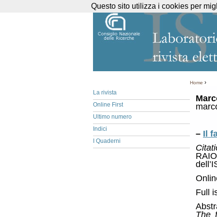
Questo sito utilizza i cookies per mig
›
Home
La rivista
Marc
Online First
marco
Ultimo numero
Indici
–
Il 
I Quaderni
Citat
RAIO,
dell’
Onlin
Full 
Abstr
The 