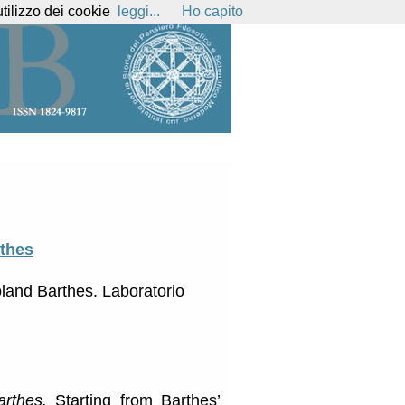
Privacy
Suggerimenti
English
Italiano
utilizzo dei cookie
leggi...
Ho capito
rthes
oland Barthes. Laboratorio
arthes.
Starting from Barthes’