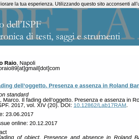
liorare la tua esperienza. Utilizzando questo sito acconsenti all'
o Raio
, Napoli
raio89[at]gmail[dot]com
fading dell’oggetto. Presenza e assenza in Roland Ba
ion standard
 Marco. Il fading dell’oggetto. Presenza e assenza in R
ISPF. 2017, vol. XIV (20). DOI:
10.12862/Lab17RAM
.
e: 23.06.2017
issue online: 20.12.2017
act
fading of object. Presence and absence in Roland B